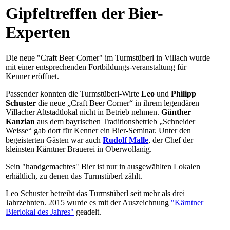
Gipfeltreffen der Bier-
Experten
Die neue "Craft Beer Corner" im Turmstüberl in Villach wurde
mit einer entsprechenden Fortbildungs-veranstaltung für
Kenner eröffnet.
Passender konnten die Turmstüberl-Wirte
Leo
und
Philipp
Schuster
die neue „Craft Beer Corner“ in ihrem legendären
Villacher Altstadtlokal nicht in Betrieb nehmen.
Günther
Kanzian
aus dem bayrischen Traditionsbetrieb „Schneider
Weisse“ gab dort für Kenner ein Bier-Seminar. Unter den
begeisterten Gästen war auch
Rudolf Malle
, der Chef der
kleinsten Kärntner Brauerei in Oberwollanig.
Sein "handgemachtes" Bier ist nur in ausgewählten Lokalen
erhältlich, zu denen das Turmstüberl zählt.
Leo Schuster betreibt das Turmstüberl seit mehr als drei
Jahrzehnten. 2015 wurde es mit der Auszeichnung
"Kärntner
Bierlokal des Jahres"
geadelt.